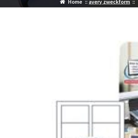
Home
::
avery zweckform
::