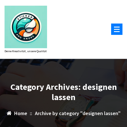
Zum
Inhalt
springen
Deine Kreativität, unsere Qualität
Category Archives: designen
lassen
Home
::
Archive by category "designen lassen"