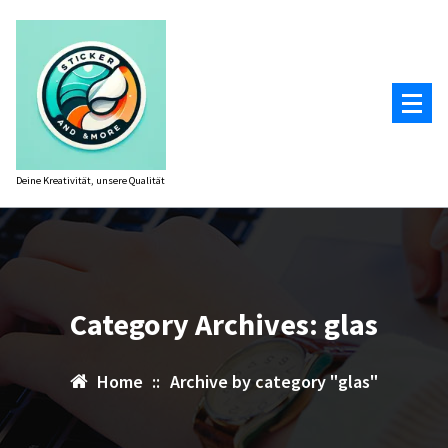
Zum
Inhalt
springen
Deine Kreativität, unsere Qualität
Category Archives: glas
Home
::
Archive by category "glas"