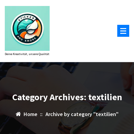
Zum
Inhalt
springen
Deine Kreativität, unsere Qualität
Category Archives: textilien
Home
::
Archive by category "textilien"