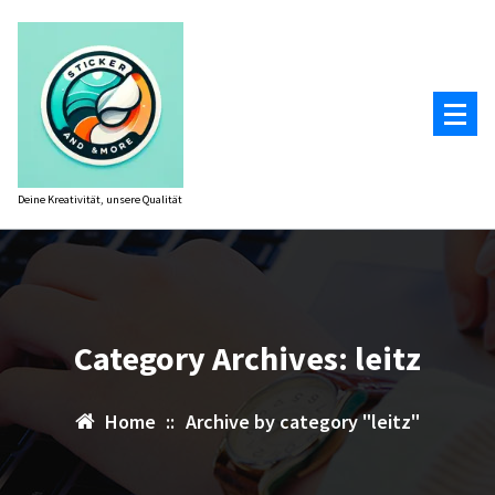
Zum
Inhalt
springen
Deine Kreativität, unsere Qualität
Category Archives: leitz
Home
::
Archive by category "leitz"