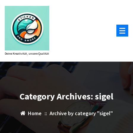
Zum
Inhalt
springen
Deine Kreativität, unsere Qualität
Category Archives: sigel
Home
::
Archive by category "sigel"