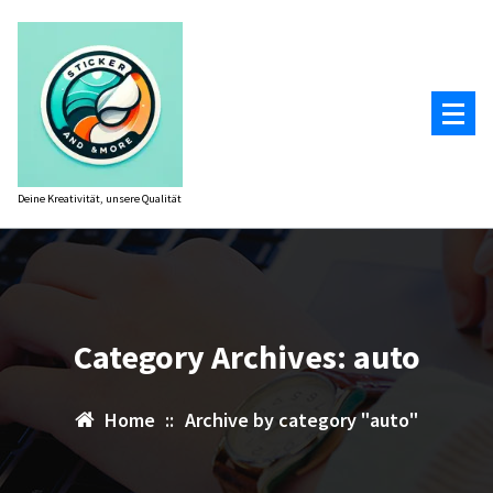
Zum
Inhalt
springen
Deine Kreativität, unsere Qualität
Category Archives: auto
Home
::
Archive by category "auto"