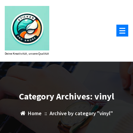
Zum
Inhalt
springen
Deine Kreativität, unsere Qualität
Category Archives: vinyl
Home
::
Archive by category "vinyl"