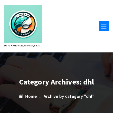
Zum
Inhalt
springen
Deine Kreativität, unsere Qualität
Category Archives: dhl
Home
::
Archive by category "dhl"