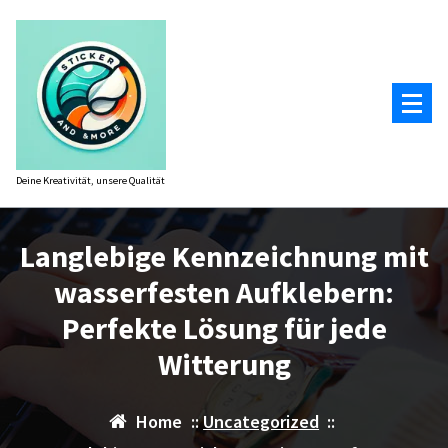
Zum
Inhalt
springen
Deine Kreativität, unsere Qualität
Langlebige Kennzeichnung mit
wasserfesten Aufklebern:
Perfekte Lösung für jede
Witterung
Home
::
Uncategorized
::