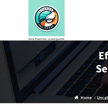
Zum
Inhalt
springen
Deine Kreativität, unsere Qualität
Ef
Se
Home
::
Uncat