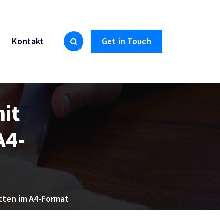
Kontakt
Get in Touch
mit
A4-
etten im A4-Format