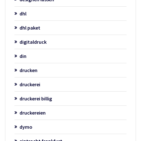
dhl
dhl paket
digitaldruck
din
drucken
druckerei
druckerei billig
druckereien
dymo