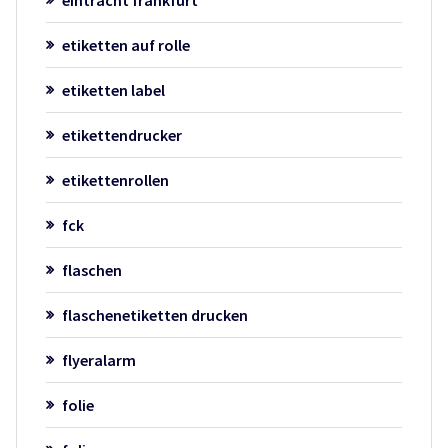
eintracht frankfurt
etiketten auf rolle
etiketten label
etikettendrucker
etikettenrollen
fck
flaschen
flaschenetiketten drucken
flyeralarm
folie