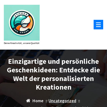
Zum
Inhalt
springen
Deine Kreativität, unsere Qualität
Einzigartige und persönliche
Geschenkideen: Entdecke die
Welt der personalisierten
Kreationen
Home
::
Uncategorized
::