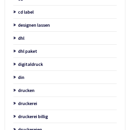
cd label
designen lassen
dhl
dhl paket
digitaldruck
din
drucken
druckerei
druckerei billig
druckereien