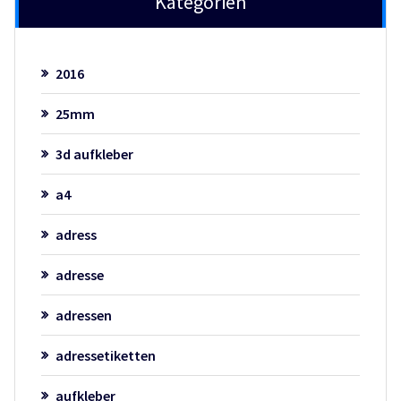
Kategorien
2016
25mm
3d aufkleber
a4
adress
adresse
adressen
adressetiketten
aufkleber