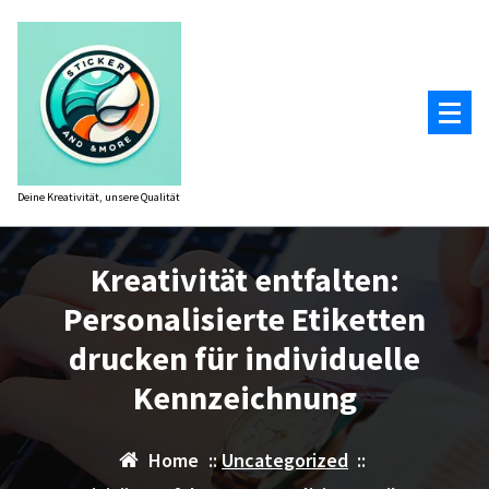
Zum
Inhalt
springen
Deine Kreativität, unsere Qualität
Kreativität entfalten:
Personalisierte Etiketten
drucken für individuelle
Kennzeichnung
Home
::
Uncategorized
::