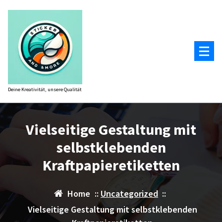
Zum
Inhalt
springen
Deine Kreativität, unsere Qualität
Vielseitige Gestaltung mit
selbstklebenden
Kraftpapieretiketten
Home
::
Uncategorized
::
Vielseitige Gestaltung mit selbstklebenden