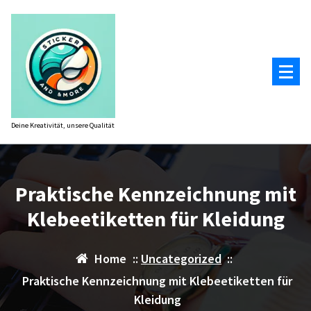
Zum
Inhalt
springen
Deine Kreativität, unsere Qualität
Praktische Kennzeichnung mit
Klebeetiketten für Kleidung
Home
::
Uncategorized
::
Praktische Kennzeichnung mit Klebeetiketten für
Kleidung