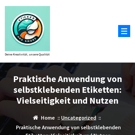
Zum
Inhalt
springen
Deine Kreativität, unsere Qualität
Praktische Anwendung von
selbstklebenden Etiketten:
Vielseitigkeit und Nutzen
Home
::
Uncategorized
::
Praktische Anwendung von selbstklebenden