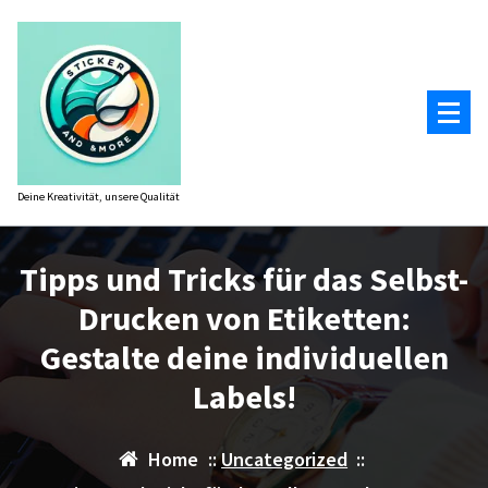
Zum
Inhalt
springen
Deine Kreativität, unsere Qualität
Tipps und Tricks für das Selbst-
Drucken von Etiketten:
Gestalte deine individuellen
Labels!
Home
::
Uncategorized
::