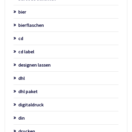
bier
bierflaschen
cd
cd label
designen lassen
dhl
dhl paket
digitaldruck
din
drucken