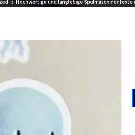
ized
::
Hochwertige und langlebige Spülmaschinenfeste A