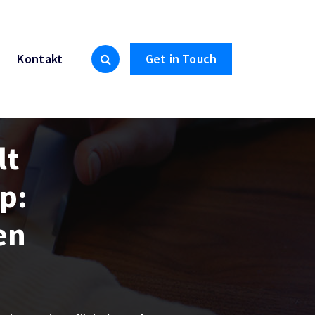
Kontakt
Get in Touch
lt
p:
en