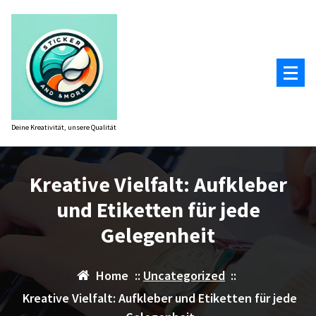
Zum
Inhalt
springen
Deine Kreativität, unsere Qualität
Kreative Vielfalt: Aufkleber
und Etiketten für jede
Gelegenheit
Home
::
Uncategorized
::
Kreative Vielfalt: Aufkleber und Etiketten für jede