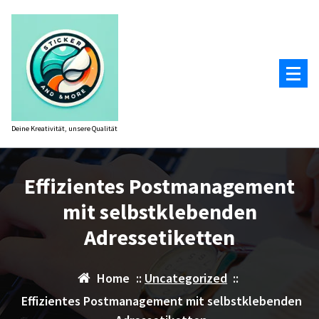
Zum
Inhalt
springen
Deine Kreativität, unsere Qualität
Effizientes Postmanagement
mit selbstklebenden
Adressetiketten
Home
::
Uncategorized
::
Effizientes Postmanagement mit selbstklebenden