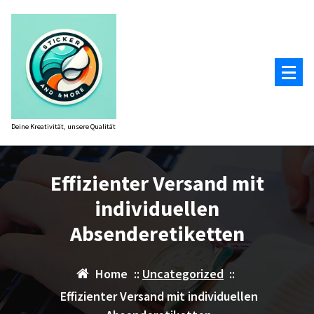
Zum
Inhalt
springen
Deine Kreativität, unsere Qualität
Effizienter Versand mit
individuellen
Absenderetiketten
Home
::
Uncategorized
::
Effizienter Versand mit individuellen