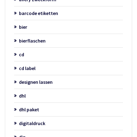
barcode etiketten
bier
bierflaschen
cd
cd label
designen lassen
dhl
dhl paket
digitaldruck
din