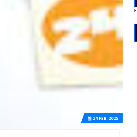
E
14
FEB. 2025