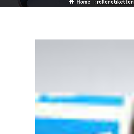
Home
::
rollenetiketten