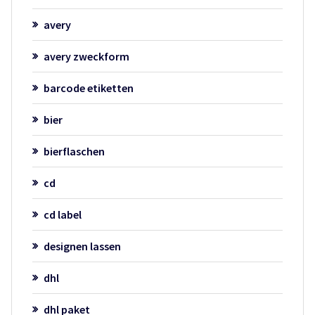
avery
avery zweckform
barcode etiketten
bier
bierflaschen
cd
cd label
designen lassen
dhl
dhl paket