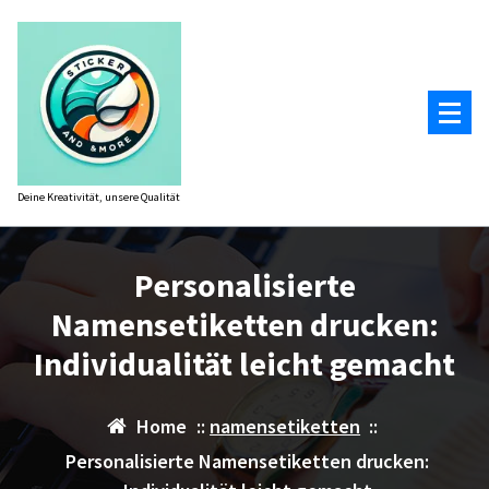
Zum
Inhalt
springen
Deine Kreativität, unsere Qualität
Personalisierte
Namensetiketten drucken:
Individualität leicht gemacht
Home
::
namensetiketten
::
Personalisierte Namensetiketten drucken: