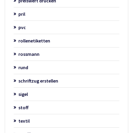
preiswert drucken
pril
pvc
rollenetiketten
rossmann
rund
schriftzug erstellen
sigel
stoff
textil