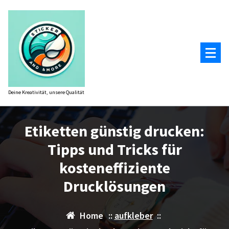
Zum
Inhalt
springen
Deine Kreativität, unsere Qualität
Etiketten günstig drucken:
Tipps und Tricks für
kosteneffiziente
Drucklösungen
Home
::
aufkleber
::