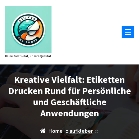
Zum
Inhalt
springen
Deine Kreativität, unsere Qualität
Kreative Vielfalt: Etiketten
Drucken Rund für Persönliche
und Geschäftliche
Anwendungen
Home
::
aufkleber
::