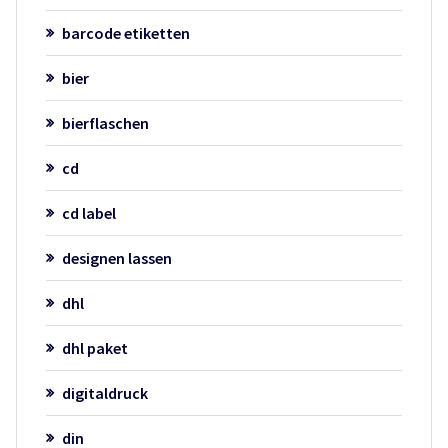
barcode etiketten
bier
bierflaschen
cd
cd label
designen lassen
dhl
dhl paket
digitaldruck
din