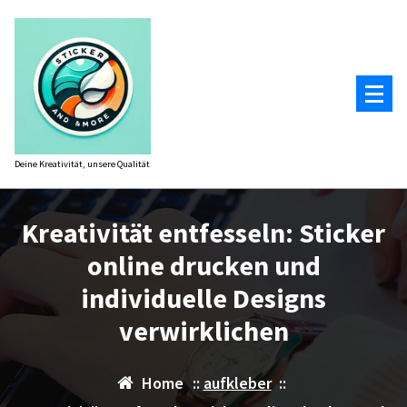
Zum
Inhalt
springen
Deine Kreativität, unsere Qualität
Kreativität entfesseln: Sticker
online drucken und
individuelle Designs
verwirklichen
Home
::
aufkleber
::