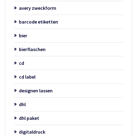
avery zweckform
barcode etiketten
bier
bierflaschen
cd
cd label
designen lassen
dhl
dhl paket
digitaldruck