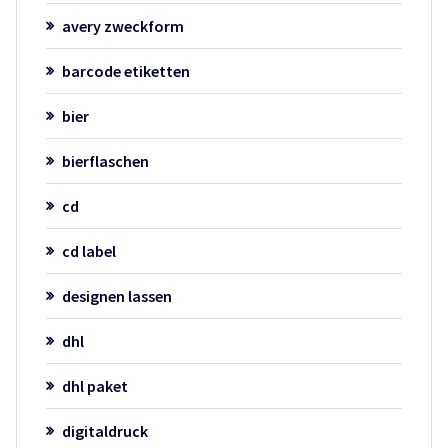
avery zweckform
barcode etiketten
bier
bierflaschen
cd
cd label
designen lassen
dhl
dhl paket
digitaldruck