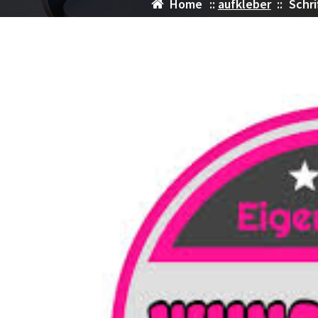
Home
::
aufkleber
::
Schri