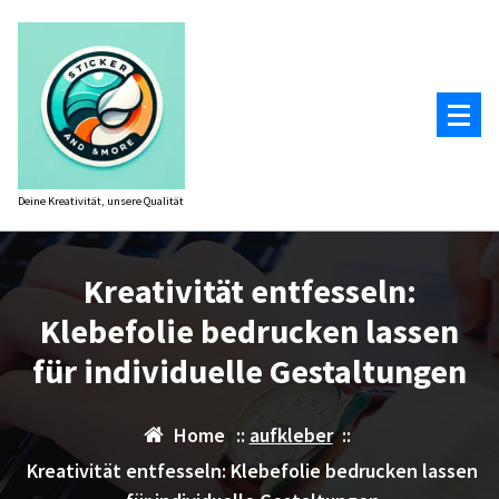
Zum
Inhalt
springen
Deine Kreativität, unsere Qualität
Kreativität entfesseln:
Klebefolie bedrucken lassen
für individuelle Gestaltungen
Home
::
aufkleber
::
Kreativität entfesseln: Klebefolie bedrucken lassen