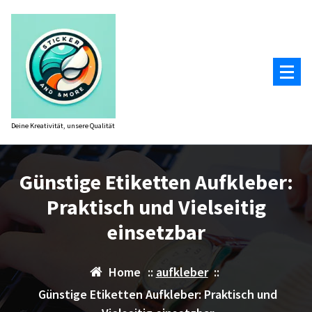
Zum
Inhalt
springen
Deine Kreativität, unsere Qualität
Günstige Etiketten Aufkleber:
Praktisch und Vielseitig
einsetzbar
Home
::
aufkleber
::
Günstige Etiketten Aufkleber: Praktisch und