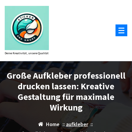
Zum
Inhalt
springen
Deine Kreativität, unsere Qualität
Große Aufkleber professionell
drucken lassen: Kreative
Gestaltung für maximale
Wirkung
Home
::
aufkleber
::