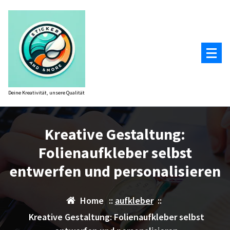
Zum
Inhalt
springen
Deine Kreativität, unsere Qualität
Kreative Gestaltung:
Folienaufkleber selbst
entwerfen und personalisieren
Home
::
aufkleber
::
Kreative Gestaltung: Folienaufkleber selbst