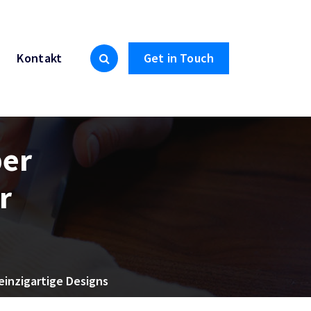
Kontakt
Get in Touch
ber
r
 einzigartige Designs