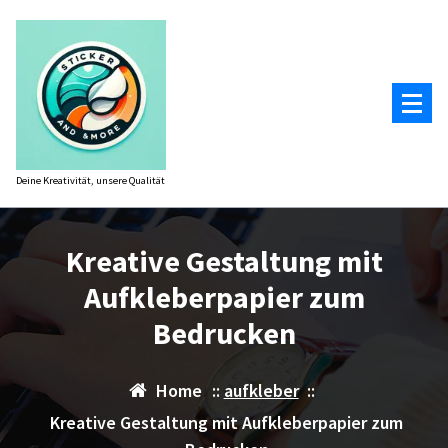
Zum
Inhalt
springen
Deine Kreativität, unsere Qualität
Kreative Gestaltung mit
Aufkleberpapier zum
Bedrucken
Home
::
aufkleber
::
Kreative Gestaltung mit Aufkleberpapier zum