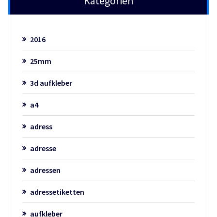
Kategorien
2016
25mm
3d aufkleber
a4
adress
adresse
adressen
adressetiketten
aufkleber