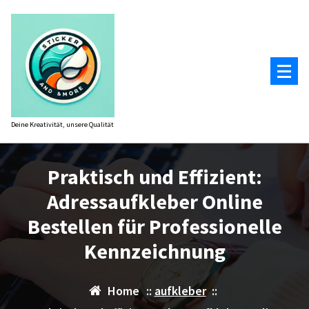
Zum
Inhalt
springen
Deine Kreativität, unsere Qualität
Praktisch und Effizient:
Adressaufkleber Online
Bestellen für Professionelle
Kennzeichnung
Home
::
aufkleber
::