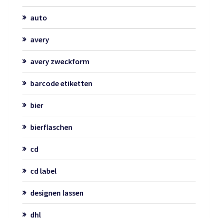
auto
avery
avery zweckform
barcode etiketten
bier
bierflaschen
cd
cd label
designen lassen
dhl