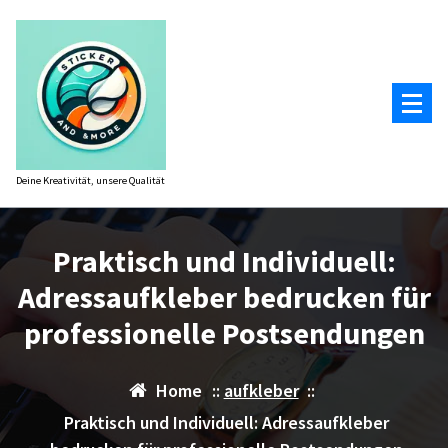
Zum
Inhalt
springen
Deine Kreativität, unsere Qualität
Praktisch und Individuell:
Adressaufkleber bedrucken für
professionelle Postsendungen
Home
::
aufkleber
::
Praktisch und Individuell: Adressaufkleber