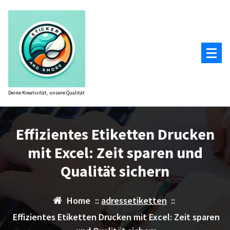
Zum
Inhalt
springen
Deine Kreativität, unsere Qualität
Effizientes Etiketten Drucken
mit Excel: Zeit sparen und
Qualität sichern
Home
::
adressetiketten
::
Effizientes Etiketten Drucken mit Excel: Zeit sparen