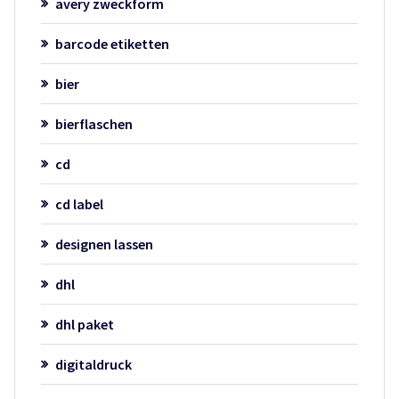
avery zweckform
barcode etiketten
bier
bierflaschen
cd
cd label
designen lassen
dhl
dhl paket
digitaldruck